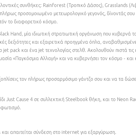
λοντικές συνθήκες: Rainforest (Τροπικό Δάσος), Grasslands (Λιβ
 πλήρως προσομοιωμένο μετεωρολογικό γεγονός, δίνοντάς σου 
τόν το διαφορετικό κόσμο.
lack Hand, μία ιδιωτική στρατιωτική οργάνωση που κυβερνά το 
ικές δεξιότητες και εξαιρετικά προηγμένα όπλα, αναβαθμισμέν
et pack και ένα jet τεχνολογίας στελθ. Ακολουθούν πιστά τις 
μασία «Παγκόσμια Αλλαγή» και να κυβερνήσει τον κόσμο - και 
 εξοπλίσεις τον πλήρως προσαρμόσιμο γάντζο σου και να τα δώσε
δι Just Cause 4 σε συλλεκτική Steelbook θήκη, και το Neon Ra
β φωτισμό.
αι απαιτείται σύνδεση στο internet για εξαργύρωση.