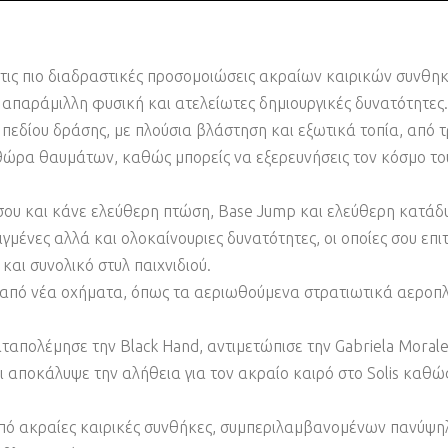
τις πιο διαδραστικές προσομοιώσεις ακραίων καιρικών συνθ
 απαράμιλλη φυσική και ατελείωτες δημιουργικές δυνατότητες.
πεδίου δράσης, με πλούσια βλάστηση και εξωτικά τοπία, από τ
ώρα θαυμάτων, καθώς μπορείς να εξερευνήσεις τον κόσμο του 
 σου και κάνε ελεύθερη πτώση, Base Jump και ελεύθερη κατάδυ
γμένες αλλά και ολοκαίνουριες δυνατότητες, οι οποίες σου επι
αι συνολικό στυλ παιχνιδιού.
α από νέα οχήματα, όπως τα αεριωθούμενα στρατιωτικά αεροπλ
αταπολέμησε την Black Hand, αντιμετώπισε την Gabriela Morale
 αποκάλυψε την αλήθεια για τον ακραίο καιρό στο Solis καθώ
από ακραίες καιρικές συνθήκες, συμπεριλαμβανομένων πανύψ