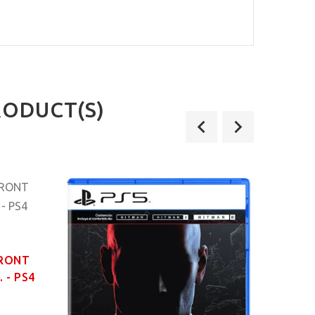
RODUCT(S)
FRONT
 - PS4