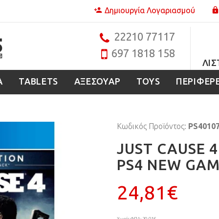
Δημιουργία Λογαριασμού
22210 77117
697 1818 158
ΛΊΣ
Α
TABLETS
ΑΞΕΣΟΥΑΡ
TOYS
ΠΕΡΙΦΕΡ
Κωδικός Προϊόντος:
PS4010
JUST CAUSE 4
PS4 NEW GA
24,81€
Χωρίς ΦΠΑ: 20,01€