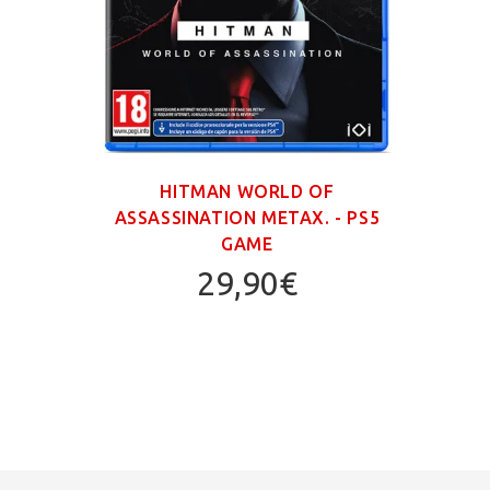
HITMAN WORLD OF
GR
ASSASSINATION ΜΕΤΑΧ. - PS5
TRIL
GAME
29,90€