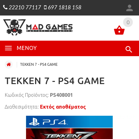
22210 77117
697 1818 158
0
0
ΜΕΝΟΎ
TEKKEN 7 - PS4 GAME
TEKKEN 7 - PS4 GAME
Κωδικός Προϊόντος:
PS408001
Διαθεσιμότητα:
Εκτός αποθέματος