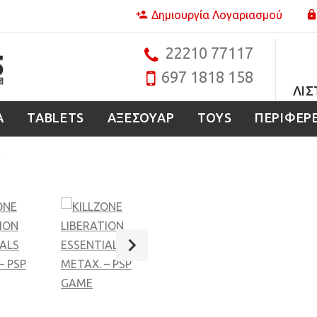
Δημιουργία Λογαριασμού
22210 77117
697 1818 158
ΛΊΣ
Α
TABLETS
ΑΞΕΣΟΥΑΡ
TOYS
ΠΕΡΙΦΕΡ
E