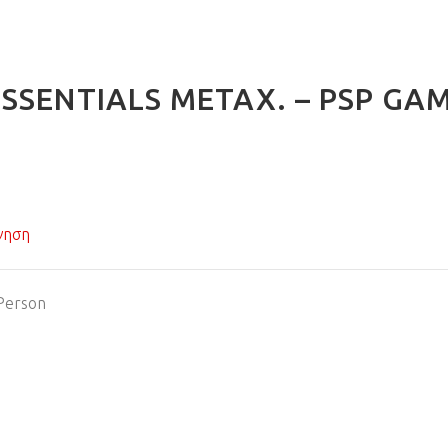
ESSENTIALS ΜΕΤΑΧ. – PSP GA
γηση
 Person