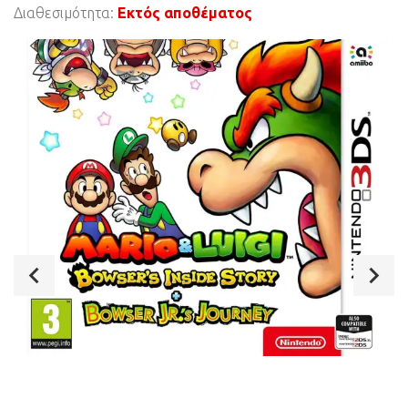
Διαθεσιμότητα:
Εκτός αποθέματος