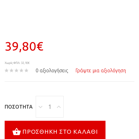
39,80€
Χωρίς ΦΠΑ: 32,10€
0 αξιολογήσεις
Γράψτε μια αξιολόγηση
ΠΟΣΌΤΗΤΑ
ΠΡΟΣΘΉΚΗ ΣΤΟ ΚΑΛΆΘΙ