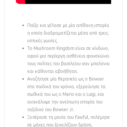
Παίξε και γέλασε με μία απίθανη ιστορία
η οποία διαδραματίζεται μέσα από τρεις
οπτικές γωνίες.
Το Mushroom Kingdom είναι σε κίνδυνο,
αφού μια περίεργη ασθένεια φουσκώνει
τους πολίτες του βασιλείου σαν μπαλόνια
και κάθονται αβοήθητοι.
Αναζήτησε μία θεραπεία ως ο Bowser
στα παιδικά του χρόνια, εξερεύνησε τα
σωθικά του ως ο Mario και ο Luigi, και
ανακάλυψε την ανείπωτη ιστορία του
ταξιδιού του Bowser Jr.
Ξεπέρασε τη μανία του Fawful, πολέμησε
σε μάχες που ξεχειλίζουν δράση,