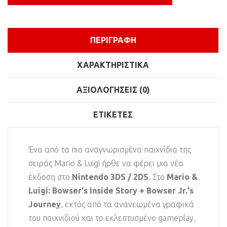
ΠΕΡΙΓΡΑΦΉ
ΧΑΡΑΚΤΗΡΙΣΤΙΚΆ
ΑΞΙΟΛΟΓΉΣΕΙΣ (0)
ΕΤΙΚΈΤΕΣ
Ένα από τα πιο αναγνωρισμένα παιχνίδια της
σειράς Mario & Luigi ήρθε να φέρει μια νέα
έκδοση στο
Nintendo 3DS / 2DS
. Στο
Mario &
Luigi: Bowser's Inside Story + Bowser Jr.'s
Journey
, εκτός από τα ανανεωμένα γραφικά
του παιχνιδιού και το εκλεπτυσμένο gameplay,