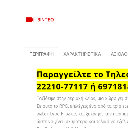
ΒΊΝΤΕΟ
ΠΕΡΙΓΡΑΦΉ
ΧΑΡΑΚΤΗΡΙΣΤΙΚΆ
ΑΞΙΟΛΟΓ
Παραγγείλτε το Τηλε
22210-77117 ή 69718
Ταξίδεψε στην περιοχή Kalos, μια χώρα γεμ
Σε αυτό το RPG, επιλέγεις ένα από τα τρία 
water-type Froakie, και ξεκίνησε την περιπέτ
ώστε να γίνει ισχυρότερο και τελικά να εξελι