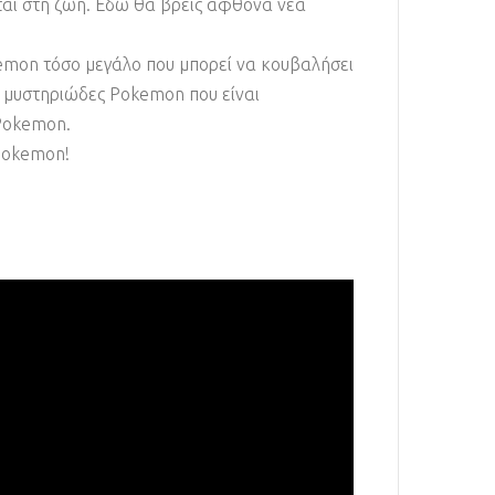
εται στη ζωή. Εδώ θα βρεις άφθονα νέα
emon τόσο μεγάλο που μπορεί να κουβαλήσει
α μυστηριώδες Pokemon που είναι
 Pokemon.
 Pokemon!