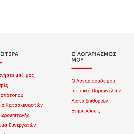
ΣΌΤΕΡΑ
Ο ΛΟΓΑΡΙΑΣΜΌΣ
ΜΟΥ
ωνήστε μαζί μας
Ο Λογαριασμός μου
οφές
Ιστορικό Παραγγελιών
Ιστότοπου
Λίστα Επιθυμιών
ριο Κατασκευαστών
Ενημερώσεις
Δωροεπιταγής
μμα Συνεργατών