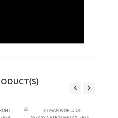
RODUCT(S)