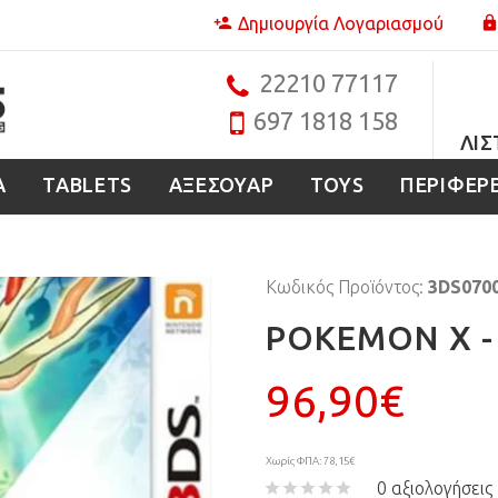
Δημιουργία Λογαριασμού
22210 77117
697 1818 158
ΛΊΣ
Α
TABLETS
ΑΞΕΣΟΥΑΡ
TOYS
ΠΕΡΙΦΕΡ
Κωδικός Προϊόντος:
3DS070
POKEMON X -
96,90€
Χωρίς ΦΠΑ: 78,15€
0 αξιολογήσεις