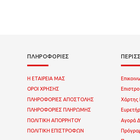
ΠΛΗΡΟΦΟΡΊΕΣ
ΠΕΡΙΣ
Η ΕΤΑΙΡΕΙΑ ΜΑΣ
Επικοιν
ΟΡΟΙ ΧΡΗΣΗΣ
Επιστρ
ΠΛΗΡΟΦΟΡΙΕΣ ΑΠΟΣΤΟΛΗΣ
Χάρτης 
ΠΛΗΡΟΦΟΡΙΕΣ ΠΛΗΡΩΜΗΣ
Ευρετή
ΠΟΛΙΤΙΚΗ ΑΠΟΡΡΗΤΟΥ
Αγορά 
ΠΟΛΙΤΙΚΗ ΕΠΙΣΤΡΟΦΩΝ
Πρόγρα