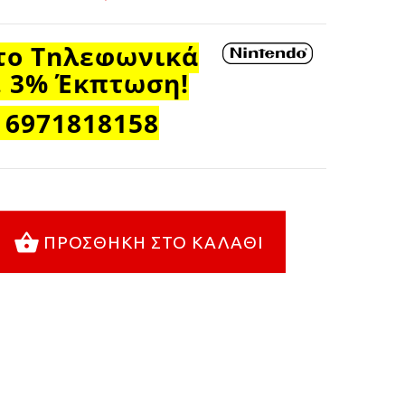
το Τηλεφωνικά
. 3% Έκπτωση!
 6971818158
ΠΡΟΣΘΉΚΗ ΣΤΟ ΚΑΛΆΘΙ