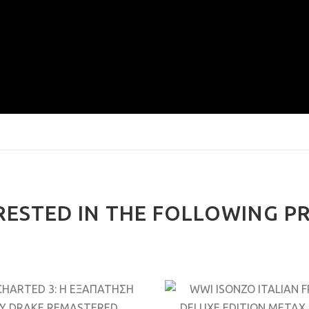
RESTED IN THE FOLLOWING P