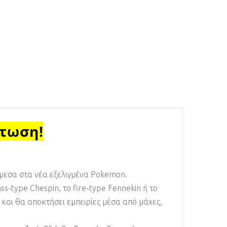
πτωση!
άμεσα στα νέα εξελιγμένα Pokemon.
s-type Chespin, το fire-type Fennekin ή το
ις και θα αποκτήσει εμπειρίες μέσα από μάχες,