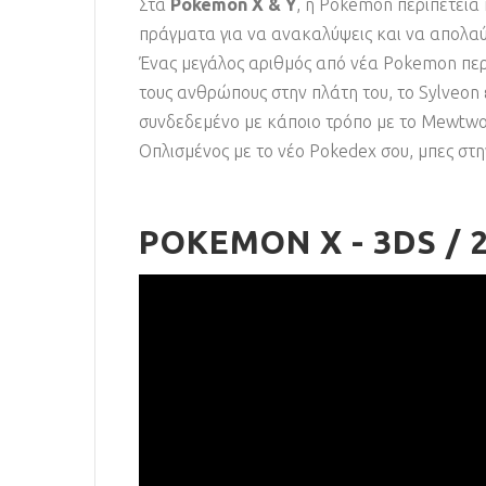
Στα
Pokemon X & Υ
, η Pokemon περιπέτεια 
πράγματα για να ανακαλύψεις και να απολαύ
Ένας μεγάλος αριθμός από νέα Pokemon περ
τους ανθρώπους στην πλάτη του, το Sylveon
συνδεδεμένο με κάποιο τρόπο με το Mewtwo.
Οπλισμένος με το νέο Pokedex σου, μπες στη
POKEMON X - 3DS
/ 