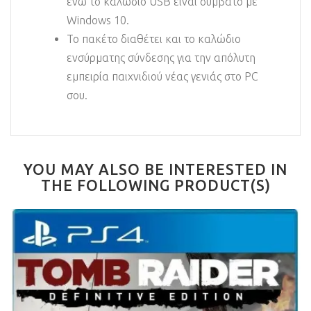
ενώ το καλώδιο USB είναι συμβατό με
Windows 10.
Το πακέτο διαθέτει και το καλώδιο
ενσύρματης σύνδεσης για την απόλυτη
εμπειρία παιχνιδιού νέας γενιάς στο PC
σου.
YOU MAY ALSO BE INTERESTED IN
THE FOLLOWING PRODUCT(S)