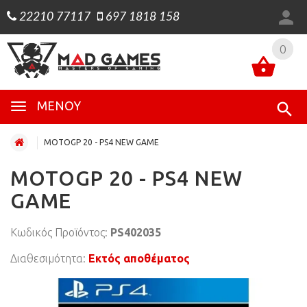
22210 77117
697 1818 158
0
0
ΜΕΝΟΎ
MOTOGP 20 - PS4 NEW GAME
MOTOGP 20 - PS4 NEW
GAME
Κωδικός Προϊόντος:
PS402035
Διαθεσιμότητα:
Εκτός αποθέματος