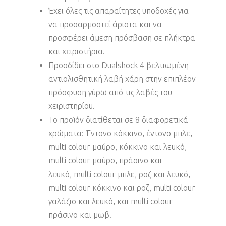
Έχει όλες τις απαραίτητες υποδοχές για
να προσαρμοστεί άριστα και να
προσφέρει άμεση πρόσβαση σε πλήκτρα
και χειριστήρια.
Προσδίδει στο Dualshock 4 βελτιωμένη
αντιολισθητική λαβή χάρη στην επιπλέον
πρόσφυση γύρω από τις λαβές του
χειριστηρίου.
Το προϊόν διατίθεται σε 8 διαφορετικά
χρώματα: Έντονο κόκκινο, έντονο μπλε,
multi colour μαύρο, κόκκινο και λευκό,
multi colour μαύρο, πράσινο και
λευκό, multi colour μπλε, ροζ και λευκό,
multi colour κόκκινο και ροζ, multi colour
γαλάζιο και λευκό, και multi colour
πράσινο και μωβ.