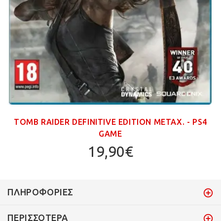
TOMB RAIDER DEFINITIVE EDITION ΜΕΤΑΧ. - PS4
GAME
19,90€
ΠΛΗΡΟΦΟΡΊΕΣ
ΠΕΡΙΣΣΌΤΕΡΑ