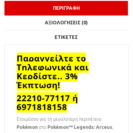
ΠΕΡΙΓΡΑΦΉ
ΑΞΙΟΛΟΓΉΣΕΙΣ (0)
ΕΤΙΚΈΤΕΣ
Παραγγείλτε το
Τηλεφωνικά και
Κερδίστε.. 3%
Έκπτωση!
22210-77117 ή
6971818158
Ετοιμάσου για τη μεγαλύτερη περιπέτεια
Pokémon
στο
Pokémon™ Legends: Arceus
,