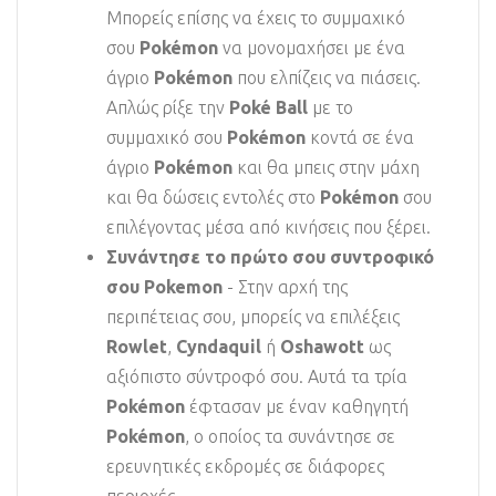
Μπορείς επίσης να έχεις το συμμαχικό
σου
Pokémon
να μονομαχήσει με ένα
άγριο
Pokémon
που ελπίζεις να πιάσεις.
Απλώς ρίξε την
Poké Ball
με το
συμμαχικό σου
Pokémon
κοντά σε ένα
άγριο
Pokémon
και θα μπεις στην μάχη
και θα δώσεις εντολές στο
Pokémon
σου
επιλέγοντας μέσα από κινήσεις που ξέρει.
Συνάντησε το πρώτο σου συντροφικό
σου Pokemon
- Στην αρχή της
περιπέτειας σου, μπορείς να επιλέξεις
Rowlet
,
Cyndaquil
ή
Oshawott
ως
αξιόπιστο σύντροφό σου. Αυτά τα τρία
Pokémon
έφτασαν με έναν καθηγητή
Pokémon
, ο οποίος τα συνάντησε σε
ερευνητικές εκδρομές σε διάφορες
περιοχές.