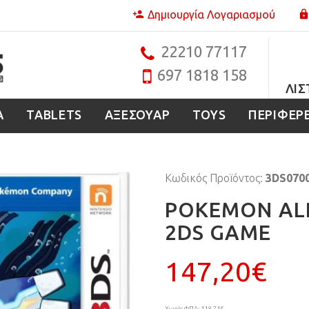
Δημιουργία Λογαριασμού
22210 77117
697 1818 158
ΛΊΣ
Α
TABLETS
ΑΞΕΣΟΥΑΡ
TOYS
ΠΕΡΙΦΕΡ
Κωδικός Προϊόντος:
3DS070
POKEMON ALP
2DS GAME
147,20€
Χωρίς ΦΠΑ: 118,71€