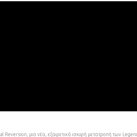
al Reversion, μια νέα, εξαιρετικά ισχυρή μετατροπή των Lege