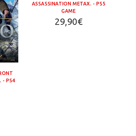
ASSASSINATION ΜΕΤΑΧ. - PS5
GAME
29,90€
FRONT
GR
 - PS4
TRIL