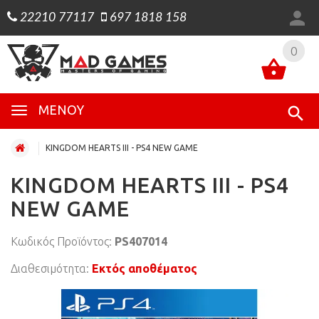
22210 77117
697 1818 158
0
0
ΜΕΝΟΎ
KINGDOM HEARTS III - PS4 NEW GAME
KINGDOM HEARTS III - PS4
NEW GAME
Κωδικός Προϊόντος:
PS407014
Διαθεσιμότητα:
Εκτός αποθέματος