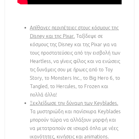
Απίθανες περιπέτειες στους κόσμους της
Disney και της Pixar.
Ταξίδεψε σε
κόσμους της Disney και της Pixar για να
τους προστατεύσεις από την εισβολή των
Heartless, να γίνεις φίλος και να ενώσεις
τις δυνάμεις σου με ήρωες από το Toy
Story, το Monsters Inc., το Big Hero 6, το
Tangled, το Hercules, το Frozen και
πολλά άλλα!
Ξεκλείδωσε την δύναμη των Keyblades.
Τα μυστηριώδη και πανίσχυρα Keyblades
μπορούν τώρα να αλλάξουν μορφή και
να μετατραπούν σε ισχυρά όπλα με νέες
ικανότητες, κινήσεις και animations.