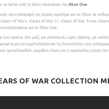
 να λείπει από τη λίστα παιχνιδιών του
Xbox One
.
δεύει την επιστροφή της σειράς-ορόσημο για το Xbox, σε εκθα
 «Gears of War», «Gears of War 2», «Gears of War 3» και «Gea
 ανασχεδιασμένα για το Xbox One.
 ένα πακέτο όλα μαζί, για ατελείωτες ώρες δράσης, με απίστε
ισμένα για να εκμεταλλεύονται τις δυνατότητες των νεότερω
ουν «μεταλλαχθεί», ακριβώς όπως και η τερατώδης Locust Hord
GEARS OF WAR COLLECTION Μ