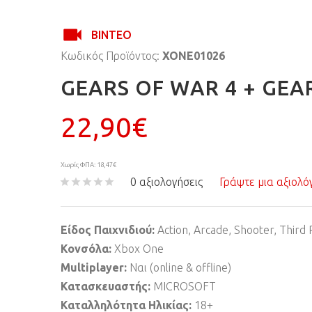
ΒΊΝΤΕΟ
Κωδικός Προϊόντος:
XONE01026
GEARS OF WAR 4 + GEA
22,90€
Χωρίς ΦΠΑ: 18,47€
0 αξιολογήσεις
Γράψτε μια αξιολό
Είδος Παιχνιδιού:
Action, Arcade, Shooter, Third
Κονσόλα:
Xbox One
Multiplayer:
Ναι (online & offline)
Κατασκευαστής:
MICROSOFT
Καταλληλότητα Ηλικίας:
18+