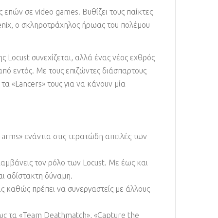
ς επών σε video games. Βυθίζει τους παίκτες
Fenix, ο σκληροτράχηλος ήρωας του πολέμου
 Locust συνεχίζεται, αλλά ένας νέος εχθρός
από εντός. Με τους επιζώντες διάσπαρτους
 τα «Lancers» τους για να κάνουν μία
-arms» ενάντια στις τερατώδη απειλές των
λαμβάνεις τον ρόλο των Locust. Με έως και
αι αδίστακτη δύναμη.
εις καθώς πρέπει να συνεργαστείς με άλλους
όπως τα «Team Deathmatch», «Capture the