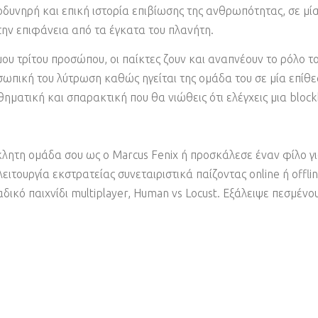
 οδυνηρή και επική ιστορία επιβίωσης της ανθρωπότητας, σε μία
ην επιφάνεια από τα έγκατα του πλανήτη.
όμου τρίτου προσώπου, οι παίκτες ζουν και αναπνέουν το ρόλο 
ωπική του λύτρωση καθώς ηγείται της ομάδα του σε μία επίθε
ηματική και σπαρακτική που θα νιώθεις ότι ελέγχεις μια block
λητη ομάδα σου ως ο Marcus Fenix ή προσκάλεσε έναν φίλο γι
ιτουργία εκστρατείας συνεταιριστικά παίζοντας online ή offlin
μαδικό παιχνίδι multiplayer, Human vs Locust. Εξάλειψε πεσμέν