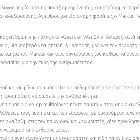
ίλογος σε μία από τις πιο αξιομνημόνευτες και περίφημες σειρέ
 και αδελφοσύνης. Αγωνίσου για μία ακόμη φορά ως ο Marcus 
ας ανθρώπινης πόλης στο «Gears of War 2» ο πόλεμος κατά της
εια, μία φοβερό νέα απειλή, η Lambent, μολύνει τον πλανήτη 
τλείται για τον Marcus και τους συντρόφους του καθώς παίρνουν
οφασίσει για την τύχη της ανθρωπότητας.
σύ και οι φίλου σου μπορείτε να πολεμήσετε σαν «brothers-in
ένη προσπάθεια να σώσετε την ανθρωπότητα.
νέα εμπειρία co-op multiplayer πέντε παικτών στην οποία ανα
ολόθρεψε τους περιπατητές του εδάφους, με αυξανόμενη ισχύ κ
ες αναβαθμίσεις του παιχνιδιού και ξεχωριστές, νέες προκλήσ
αν χείμαρρο από εχθρούς Locust.
 multiplayer συνεχίζεται με νέους χάρτες και είδη παιχνιδιού 