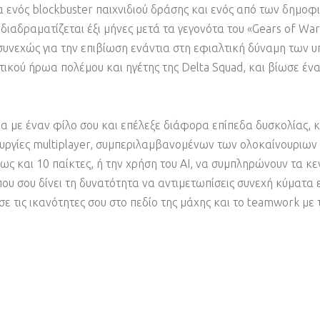
α ενός blockbuster παιχνιδιού δράσης και ενός από των δημοφ
 διαδραματίζεται έξι μήνες μετά τα γεγονότα του «Gears of Wa
 συνεχώς για την επιβίωση ενάντια στη εφιαλτική δύναμη των
τικού ήρωα πολέμου και ηγέτης της Delta Squad, και βίωσε ένα
ία με έναν φίλο σου και επέλεξε διάφορα επίπεδα δυσκολίας, 
ουργίες multiplayer, συμπεριλαμβανομένων των ολοκαίνουριων 
έως και 10 παίκτες, ή την χρήση του AI, να συμπληρώνουν τα κεν
 που σου δίνει τη δυνατότητα να αντιμετωπίσεις συνεχή κύματα
ε τις ικανότητες σου στο πεδίο της μάχης και το teamwork με 