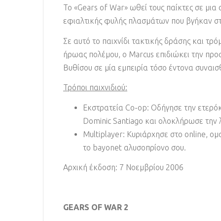
Το «Gears of War» ωθεί τους παίκτες σε μια
εφιαλτικής φυλής πλασμάτων που βγήκαν στ
Σε αυτό το παιχνίδι τακτικής δράσης και τρ
ήρωας πολέμου, ο Marcus επιδιώκει την προσ
Βυθίσου σε μία εμπειρία τόσο έντονα συναισθ
Τρόποι παιχνιδιού:
Εκστρατεία Co-op: Οδήγησε την ετερόκ
Dominic Santiago και ολοκλήρωσε την λε
Multiplayer: Κυριάρχησε στο online, ο
το bayonet αλυσοπρίονο σου.
Αρχική έκδοση: 7 Νοεμβρίου 2006
GEARS OF WAR 2