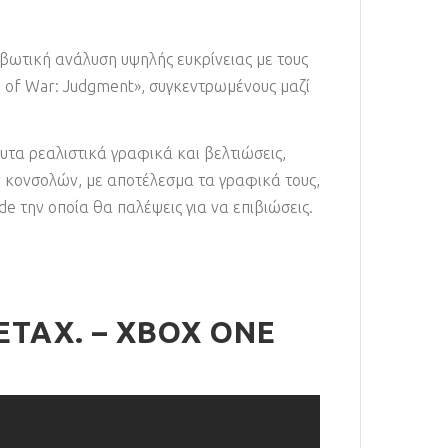
μβωτική ανάλυση υψηλής ευκρίνειας με τους
rs of War: Judgment», συγκεντρωμένους μαζί
υτα ρεαλιστικά γραφικά και βελτιώσεις,
ν κονσολών, με αποτέλεσμα τα γραφικά τους,
e την οποία θα παλέψεις για να επιβιώσεις.
ΕΤΑΧ. – XBOX ONE