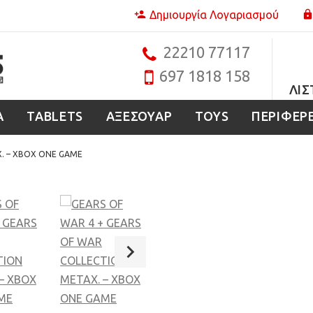
Δημιουργία Λογαριασμού
22210 77117
697 1818 158
ΛΊΣ
Α
TABLETS
ΑΞΕΣΟΥΑΡ
TOYS
ΠΕΡΙΦΕΡ
Χ. – XBOX ONE GAME