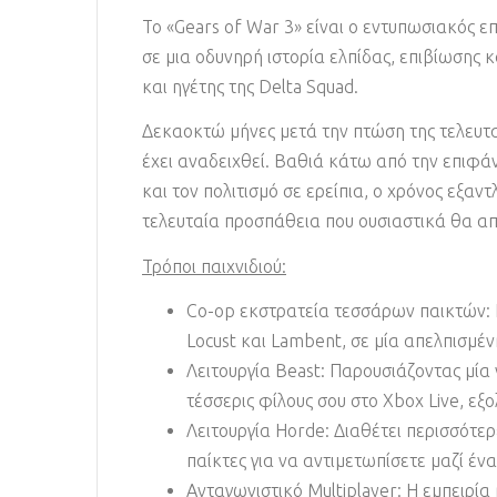
Το «Gears of War 3» είναι ο εντυπωσιακός επ
σε μια οδυνηρή ιστορία ελπίδας, επιβίωσης
και ηγέτης της Delta Squad.
Δεκαοκτώ μήνες μετά την πτώση της τελευταί
έχει αναδειχθεί. Βαθιά κάτω από την επιφάν
και τον πολιτισμό σε ερείπια, ο χρόνος εξαν
τελευταία προσπάθεια που ουσιαστικά θα απ
Τρόποι παιχνιδιού:
Co-op εκστρατεία τεσσάρων παικτών: Ε
Locust και Lambent, σε μία απελπισμ
Λειτουργία Beast: Παρουσιάζοντας μία 
τέσσερις φίλους σου στο Xbox Live, εξ
Λειτουργία Horde: Διαθέτει περισσότερ
παίκτες για να αντιμετωπίσετε μαζί έν
Ανταγωνιστικό Multiplayer: Η εμπειρία