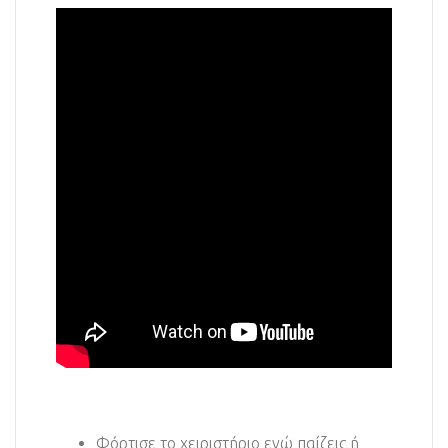
Φόρτισε το χειριστήριο ενώ παίζεις ή