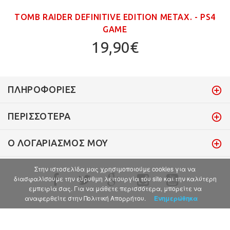
TOMB RAIDER DEFINITIVE EDITION ΜΕΤΑΧ. - PS4
GAME
19,90€
ΠΛΗΡΟΦΟΡΊΕΣ
ΠΕΡΙΣΣΌΤΕΡΑ
Ο ΛΟΓΑΡΙΑΣΜΌΣ ΜΟΥ
Στην ιστοσελίδα μας χρησιμοποιούμε cookies για να
διασφαλίσουμε την εύρυθμη λειτουργία του site και την καλύτερη
εμπειρία σας. Για να μάθετε περισσότερα, μπορείτε να
αναφερθείτε στην Πολιτική Απορρήτου.
Ενημερώθηκα
© 2017 . All Rights Reserved.