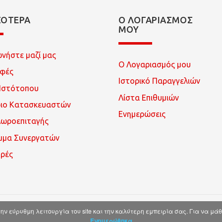
ΣΌΤΕΡΑ
Ο ΛΟΓΑΡΙΑΣΜΌΣ
ΜΟΥ
ωνήστε μαζί μας
Ο Λογαριασμός μου
οφές
Ιστορικό Παραγγελιών
Ιστότοπου
Λίστα Επιθυμιών
ριο Κατασκευαστών
Ενημερώσεις
Δωροεπιταγής
μμα Συνεργατών
ρές
ην εύρυθμη λειτουργία του site και την καλύτερη εμπειρία σας. Για να μά
Ενημερώθηκα