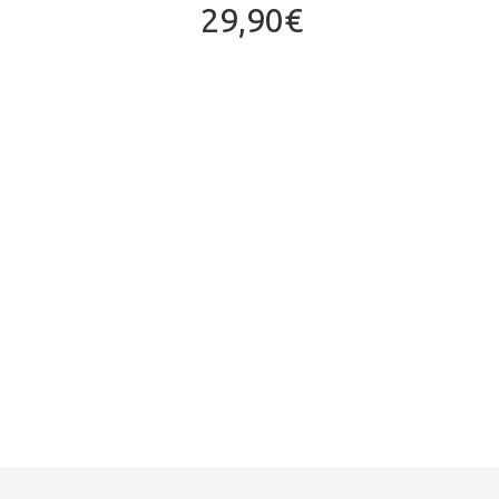
29,90€
GR
TRIL