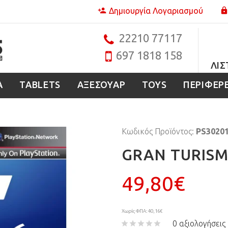
Δημιουργία Λογαριασμού
22210 77117
697 1818 158
ΛΊΣ
Α
TABLETS
ΑΞΕΣΟΥΑΡ
TOYS
ΠΕΡΙΦΕΡ
Κωδικός Προϊόντος:
PS3020
GRAN TURISM
49,80€
Χωρίς ΦΠΑ: 40,16€
0 αξιολογήσεις