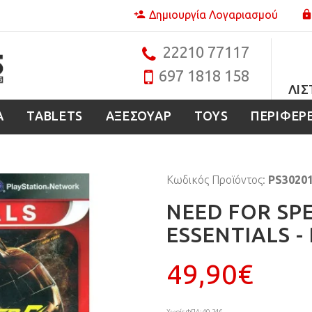
Δημιουργία Λογαριασμού
22210 77117
697 1818 158
ΛΊΣ
Α
TABLETS
ΑΞΕΣΟΥΑΡ
TOYS
ΠΕΡΙΦΕΡ
Κωδικός Προϊόντος:
PS3020
NEED FOR SP
ESSENTIALS -
49,90€
Χωρίς ΦΠΑ: 40,24€