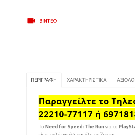
ΒΊΝΤΕΟ
ΠΕΡΙΓΡΑΦΉ
ΧΑΡΑΚΤΗΡΙΣΤΙΚΆ
ΑΞΙΟΛΟΓ
Παραγγείλτε το Τηλε
22210-77117 ή 69718
Το
Need for Speed: The Run
για το
PlaySt
είναι πολύ υψηλά και όλα παίζονται.