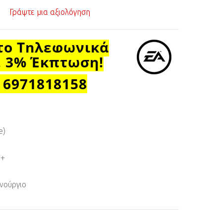
Γράψτε μια αξιολόγηση
το Τηλεφωνικά
. 3% Έκπτωση!
 6971818158
e)
6+
νούργιο