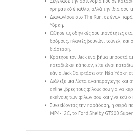
Ξεγέλασε την αστυνομία που σε καταδι
χρηματικό έπαθλο, αλλά την ίδια σου τ
Διαγωνίσου στο The Run, σε έναν παρ
Υόρκη.
Ώθησε τις οδηγικές σου ικανότητες στ
δρόμους, πλαγιές βουνών, τούνελ, και 
διάσταση.
Κράτησε τον Jack ένα βήμα μπροστά από
καταδιώκει κάποιον, είτε είναι καταδι
εάν ο Jack θα φτάσει στη Νέα Υόρκη σ
Διάλεξε μια λίστα αναπαραγωγής και α
online ,βρες τους φίλους σου για να κε
εκείνους των φίλων σου και γίνε εσύ ο
Συνεχίζοντας την παράδοση, η σειρά π
MP4-12C, το Ford Shelby GT500 Super 