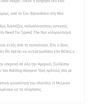
λουν νεκρό. Πλέον η οδήγηση δεν έχει
όμους, από το Σαν Φρανσίσκο στη Νέα
θώς διασχίζεις πολυσύχναστους αστικούς
 στο Need for Speed The Run χολιγουντιανή
αι εκτός από το αυτοκίνητο. Eίτε ο ίδιος
ες θα πρέπει να αντιμετωπίσεις εάν θέλεις ο
ην υπεροχή σε όλη την Αμερική. Συνδέσου
σω του Αutolog σύγκρινε τους χρόνους σου με
ιστικά αυτοκίνητα του πλανήτη. Η ΜcLaren
μένουν να τα οδηγήσεις.