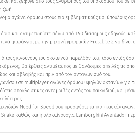
ώκει και ξέφυγε από τους ανθρώπους του υποκόσμου που σε θέ
η ζωή.
άνομο αγώνα δρόμου στους πιο εμβληματικούς και ύπουλους δρ
α όρια και αντιμετωπίστε πάνω από 150 διάσημους οδηγούς, κα
στενά φαράγγια, με την μηχανή γραφικών Frostbite 2 να δίνει
 τους κινδύνους του σκοτεινού παρελθόν του, τόσο εντός όσο κ
ωκόμενος, θα έρθεις αντιμέτωπος με θανάσιμες απειλές τις οποί
ώος και αβλαβής και πριν από τον ανταγωνισμό του.
γωνίσου σε multiplayer αγώνες δρόμου υψηλών οκτανίων για τ
ρδίσεις αποκλειστικές ανταμοιβές εντός του παιχνιδιού, και μέ
 καλύτερος.
αιχνιδιών Need for Speed σου προσφέρει τα πιο «καυτά» αγων
Snake καθώς και η ολοκαίνουργια Lamborghini Aventador περι