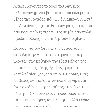
Αναλαμβάνοντας το ρόλο του Sev, ενός
σκληραγωγημένου βετεράνου του πολέμου και
μέλος της μονάδας ειδικών δυνάμεων, γνωστή
ως Λεγεώνα (Legion), θα οδηγήσεις μια ομάδα
από κορυφαίους στρατιώτες σε μία αποστολή
εξουδετέρωσης της απειλής των Helghast.
Ωστόσο, για τον Sev και την ομάδα του, η
εισβολή στην Helghan είναι μόνο η αρχή.
Έχοντας σαν καθήκον την εξασφάλιση της
πρωτεύουσας πόλης Pyrrhus, η ομάδα
καταλαβαίνει γρήγορα ότι οι Helghast, ένας
φοβερός αντίπαλος στον πλανήτη γη, είναι
ένας σχεδόν ανίκητος εχθρός στον δικό τους
πλανήτη. Όχι μόνο έχουν προσαρμοστεί στις
εχθρικές συνθήκες του πλανήτη, αλλά έχουν
αξιοποιήσει επίσης μία πηγή ενέργειας την