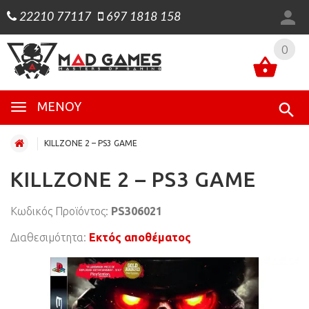
22210 77117
697 1818 158
0
0
ΜΕΝΟΎ
KILLZONE 2 – PS3 GAME
KILLZONE 2 – PS3 GAME
Κωδικός Προϊόντος:
PS306021
Διαθεσιμότητα:
Εκτός αποθέματος