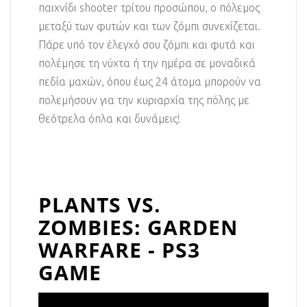
παιχνίδι shooter τρίτου προσώπου, ο πόλεμος
μεταξύ των φυτών και των ζόμπι συνεχίζεται.
Πάρε υπό τον έλεγχό σου ζόμπι και φυτά και
πολέμησε τη νύχτα ή την ημέρα σε μοναδικά
πεδία μαχών, όπου έως 24 άτομα μπορούν να
πολεμήσουν για την κυριαρχία της πόλης με
θεότρελα όπλα και δυνάμεις!
PLANTS VS.
ZOMBIES: GARDEN
WARFARE - PS3
GAME