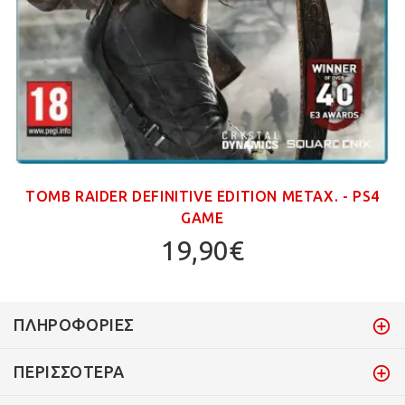
TOMB RAIDER DEFINITIVE EDITION ΜΕΤΑΧ. - PS4
GAME
19,90€
ΠΛΗΡΟΦΟΡΊΕΣ
ΠΕΡΙΣΣΌΤΕΡΑ