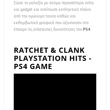
Σώσε το γαλαξία με ακόμα περισσότερα όπλα
και gadget και απόλαυσε εκπληκτικά πλάνα
από την ομώνυμη ταινία καθώς και
εκθαμβωτικά γραφικά που αξιοποιούν στο
έπακρο τις απίστευτες δυνατότητες του
PS4
.
RATCHET & CLANK
PLAYSTATION HITS -
PS4 GAME