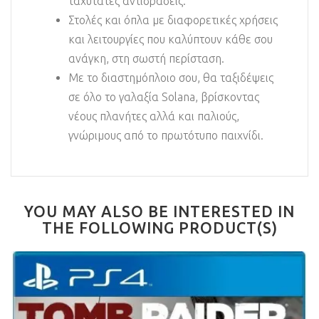
ταχύτατες αντιδράσεις.
Στολές και όπλα με διαφορετικές χρήσεις
και λειτουργίες που καλύπτουν κάθε σου
ανάγκη, στη σωστή περίσταση.
Με το διαστημόπλοιο σου, θα ταξιδέψεις
σε όλο το γαλαξία Solana, βρίσκοντας
νέους πλανήτες αλλά και παλιούς,
γνώριμους από το πρωτότυπο παιχνίδι.
YOU MAY ALSO BE INTERESTED IN
THE FOLLOWING PRODUCT(S)