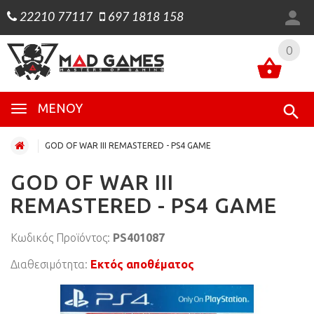
22210 77117
697 1818 158
0
0
ΜΕΝΟΎ
GOD OF WAR III REMASTERED - PS4 GAME
GOD OF WAR III
REMASTERED - PS4 GAME
Κωδικός Προϊόντος:
PS401087
Διαθεσιμότητα:
Εκτός αποθέματος