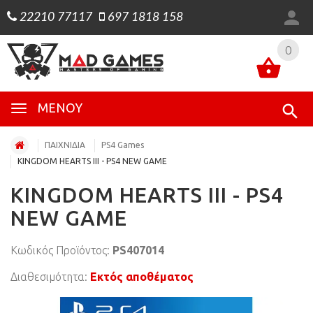
22210 77117
697 1818 158
0
0
ΜΕΝΟΎ
ΠΑΙΧΝΙΔΙΑ
PS4 Games
KINGDOM HEARTS III - PS4 NEW GAME
KINGDOM HEARTS III - PS4
NEW GAME
Κωδικός Προϊόντος:
PS407014
Διαθεσιμότητα:
Εκτός αποθέματος